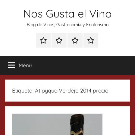
Saltar
Nos Gusta el Vino
al
contenido
Blog de Vinos, Gastronomía y Enoturismo
Especial
Enoturismo
Ranking
Contacto
Gin
y
Vinos
Tonics
Gastronomía
Menú
Etiqueta:
Atipyque Verdejo 2014 precio