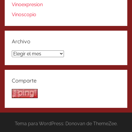
Vinoexpresion
Vinoscopio
Archivo
Archivo
Comparte
Tema para WordPress: Donovan de ThemeZee.