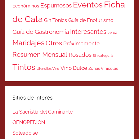
Ficha
Eventos
Espumosos
Económinos
de Cata
Gin Tonics
Guía de Enoturismo
Interesantes
Guía de Gastronomía
Jerez
Maridajes
Otros
Próximamente
Resumen Mensual
Rosados
Sin categoría
Tintos
Vino Dulce
Zonas Vinicolas
Utensilios Vino
Sitios de interés
La Sacristía del Caminante
OENOPEDION
Soleado.se