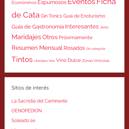
Ficha
Eventos
Espumosos
Económinos
de Cata
Gin Tonics
Guía de Enoturismo
Interesantes
Guía de Gastronomía
Jerez
Maridajes
Otros
Próximamente
Resumen Mensual
Rosados
Sin categoría
Tintos
Vino Dulce
Zonas Vinicolas
Utensilios Vino
Sitios de interés
La Sacristía del Caminante
OENOPEDION
Soleado.se