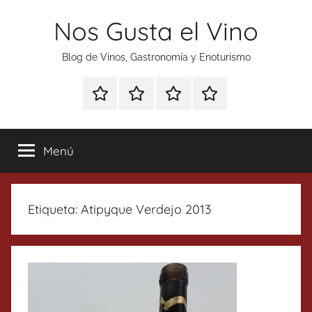
Saltar
Nos Gusta el Vino
al
contenido
Blog de Vinos, Gastronomía y Enoturismo
Especial
Enoturismo
Ranking
Contacto
Gin
y
Vinos
Tonics
Gastronomía
Menú
Etiqueta:
Atipyque Verdejo 2013