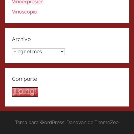
Vinoexpresion
Vinoscopio
Archivo
Archivo
Comparte
Tema para WordPress: Donovan de ThemeZee.