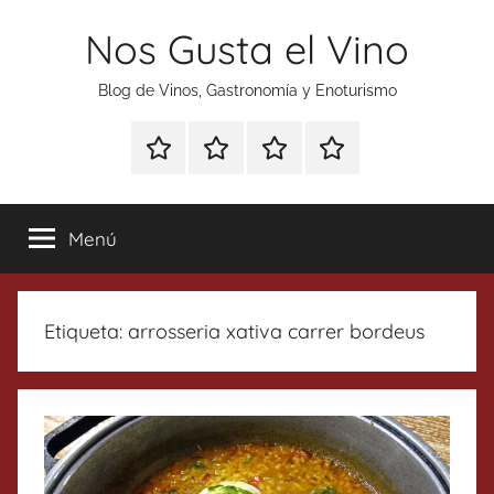
Saltar
Nos Gusta el Vino
al
contenido
Blog de Vinos, Gastronomía y Enoturismo
Especial
Enoturismo
Ranking
Contacto
Gin
y
Vinos
Tonics
Gastronomía
Menú
Etiqueta:
arrosseria xativa carrer bordeus