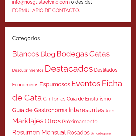
info@nosgustaelvino.com
o des del
FORMULARIO DE CONTACTO
.
Categorías
Catas
Bodegas
Blancos
Blog
Destacados
Destilados
Descubrimientos
Ficha
Eventos
Espumosos
Económinos
de Cata
Gin Tonics
Guía de Enoturismo
Interesantes
Guía de Gastronomía
Jerez
Maridajes
Otros
Próximamente
Resumen Mensual
Rosados
Sin categoría