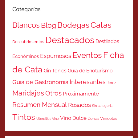
Categorías
Catas
Bodegas
Blancos
Blog
Destacados
Destilados
Descubrimientos
Ficha
Eventos
Espumosos
Económinos
de Cata
Gin Tonics
Guía de Enoturismo
Interesantes
Guía de Gastronomía
Jerez
Maridajes
Otros
Próximamente
Resumen Mensual
Rosados
Sin categoría
Tintos
Vino Dulce
Zonas Vinicolas
Utensilios Vino