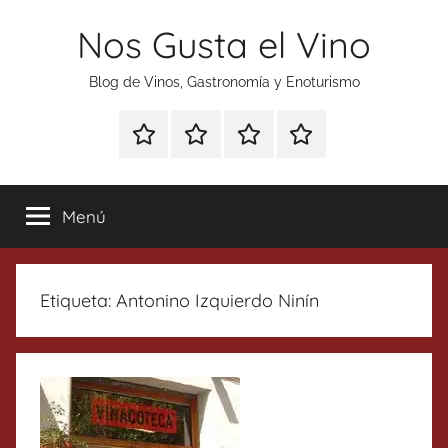
Saltar
Nos Gusta el Vino
al
contenido
Blog de Vinos, Gastronomía y Enoturismo
Especial
Enoturismo
Ranking
Contacto
Gin
y
Vinos
Tonics
Gastronomía
Menú
Etiqueta:
Antonino Izquierdo Ninín