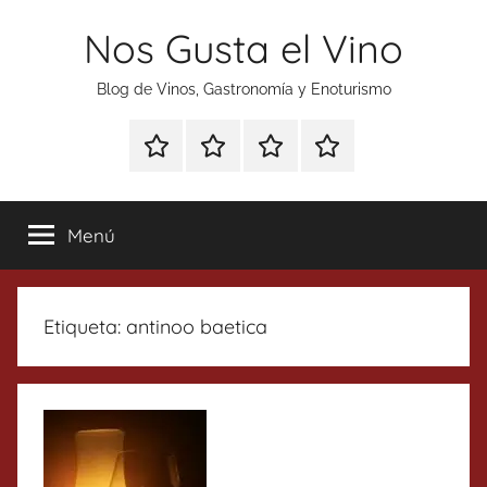
Saltar
Nos Gusta el Vino
al
contenido
Blog de Vinos, Gastronomía y Enoturismo
Especial
Enoturismo
Ranking
Contacto
Gin
y
Vinos
Tonics
Gastronomía
Menú
Etiqueta:
antinoo baetica