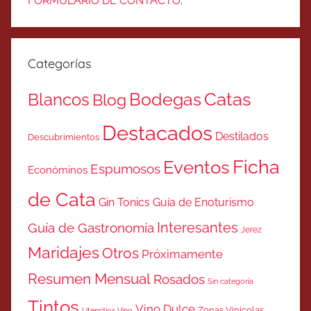
FORMULARIO DE CONTACTO
.
Categorías
Catas
Bodegas
Blancos
Blog
Destacados
Destilados
Descubrimientos
Ficha
Eventos
Espumosos
Económinos
de Cata
Gin Tonics
Guía de Enoturismo
Interesantes
Guía de Gastronomía
Jerez
Maridajes
Otros
Próximamente
Resumen Mensual
Rosados
Sin categoría
Tintos
Vino Dulce
Zonas Vinicolas
Utensilios Vino