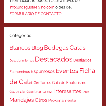
información, lo podéis hacer a través de
info@nosgustaelvino.com
o des del
FORMULARIO DE CONTACTO
.
Categorías
Catas
Bodegas
Blancos
Blog
Destacados
Destilados
Descubrimientos
Ficha
Eventos
Espumosos
Económinos
de Cata
Gin Tonics
Guía de Enoturismo
Interesantes
Guía de Gastronomía
Jerez
Maridajes
Otros
Próximamente