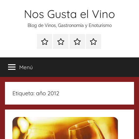
Saltar
Nos Gusta el Vino
al
contenido
Blog de Vinos, Gastronomía y Enoturismo
Especial
Enoturismo
Ranking
Contacto
Gin
y
Vinos
Tonics
Gastronomía
Menú
Etiqueta:
año 2012