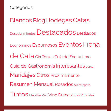
Categorías
Catas
Bodegas
Blancos
Blog
Destacados
Destilados
Descubrimientos
Ficha
Eventos
Espumosos
Económinos
de Cata
Gin Tonics
Guía de Enoturismo
Interesantes
Guía de Gastronomía
Jerez
Maridajes
Otros
Próximamente
Resumen Mensual
Rosados
Sin categoría
Tintos
Vino Dulce
Zonas Vinicolas
Utensilios Vino