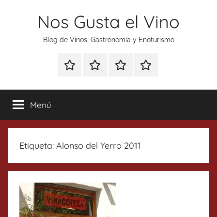
Saltar
Nos Gusta el Vino
al
contenido
Blog de Vinos, Gastronomía y Enoturismo
Especial
Enoturismo
Ranking
Contacto
Gin
y
Vinos
Tonics
Gastronomía
Menú
Etiqueta:
Alonso del Yerro 2011