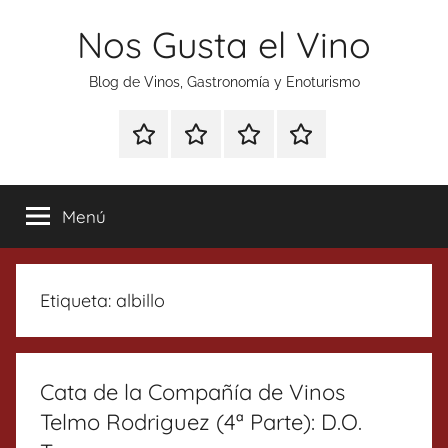
Saltar
Nos Gusta el Vino
al
contenido
Blog de Vinos, Gastronomía y Enoturismo
Especial
Enoturismo
Ranking
Contacto
Gin
y
Vinos
Tonics
Gastronomía
Menú
Etiqueta:
albillo
Cata de la Compañía de Vinos
Telmo Rodriguez (4ª Parte): D.O.