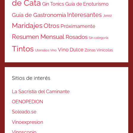
de Cata
Gin Tonics
Guía de Enoturismo
Interesantes
Guía de Gastronomía
Jerez
Maridajes
Otros
Próximamente
Resumen Mensual
Rosados
Sin categoría
Tintos
Vino Dulce
Zonas Vinicolas
Utensilios Vino
Sitios de interés
La Sacristía del Caminante
OENOPEDION
Soleado.se
Vinoexpresion
Vinoscopio