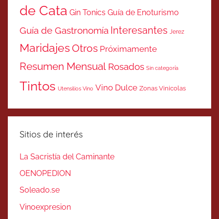
de Cata
Gin Tonics
Guía de Enoturismo
Interesantes
Guía de Gastronomía
Jerez
Maridajes
Otros
Próximamente
Resumen Mensual
Rosados
Sin categoría
Tintos
Vino Dulce
Zonas Vinicolas
Utensilios Vino
Sitios de interés
La Sacristía del Caminante
OENOPEDION
Soleado.se
Vinoexpresion