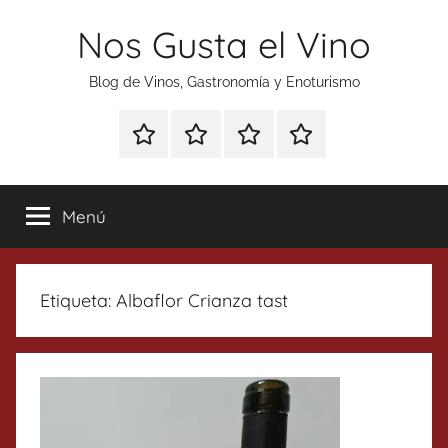
Saltar
Nos Gusta el Vino
al
contenido
Blog de Vinos, Gastronomía y Enoturismo
Especial
Enoturismo
Ranking
Contacto
Gin
y
Vinos
Tonics
Gastronomía
Menú
Etiqueta:
Albaflor Crianza tast