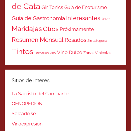
de Cata
Gin Tonics
Guía de Enoturismo
Interesantes
Guía de Gastronomía
Jerez
Maridajes
Otros
Próximamente
Resumen Mensual
Rosados
Sin categoría
Tintos
Vino Dulce
Zonas Vinicolas
Utensilios Vino
Sitios de interés
La Sacristía del Caminante
OENOPEDION
Soleado.se
Vinoexpresion