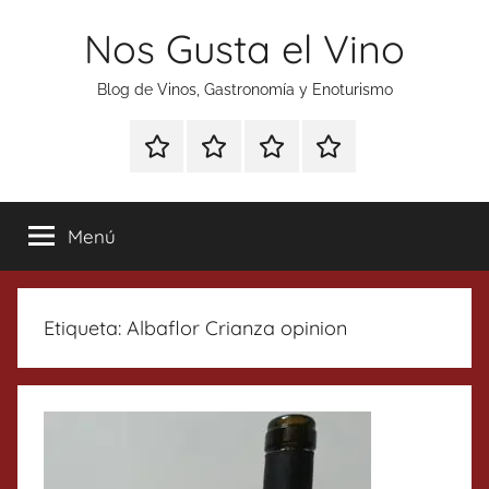
Saltar
Nos Gusta el Vino
al
contenido
Blog de Vinos, Gastronomía y Enoturismo
Especial
Enoturismo
Ranking
Contacto
Gin
y
Vinos
Tonics
Gastronomía
Menú
Etiqueta:
Albaflor Crianza opinion