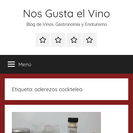
Saltar
Nos Gusta el Vino
al
contenido
Blog de Vinos, Gastronomía y Enoturismo
Especial
Enoturismo
Ranking
Contacto
Gin
y
Vinos
Tonics
Gastronomía
Menú
Etiqueta:
aderezos cocktelea