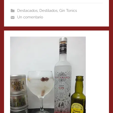
Destacados
,
Destilados
,
Gin Tonics
Un comentario