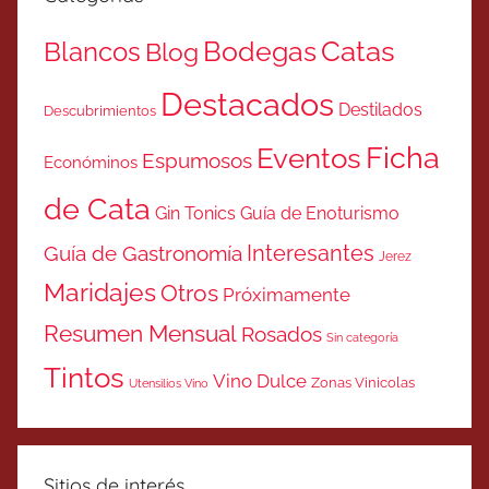
Catas
Bodegas
Blancos
Blog
Destacados
Destilados
Descubrimientos
Ficha
Eventos
Espumosos
Económinos
de Cata
Gin Tonics
Guía de Enoturismo
Interesantes
Guía de Gastronomía
Jerez
Maridajes
Otros
Próximamente
Resumen Mensual
Rosados
Sin categoría
Tintos
Vino Dulce
Zonas Vinicolas
Utensilios Vino
Sitios de interés