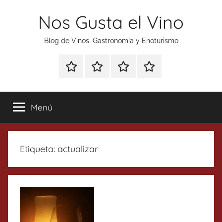
Saltar
Nos Gusta el Vino
al
contenido
Blog de Vinos, Gastronomía y Enoturismo
Especial
Enoturismo
Ranking
Contacto
Gin
y
Vinos
Tonics
Gastronomía
Menú
Etiqueta:
actualizar