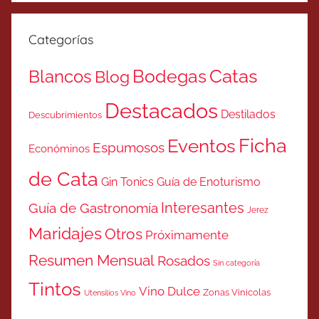
Categorías
Catas
Bodegas
Blancos
Blog
Destacados
Destilados
Descubrimientos
Ficha
Eventos
Espumosos
Económinos
de Cata
Gin Tonics
Guía de Enoturismo
Interesantes
Guía de Gastronomía
Jerez
Maridajes
Otros
Próximamente
Resumen Mensual
Rosados
Sin categoría
Tintos
Vino Dulce
Zonas Vinicolas
Utensilios Vino