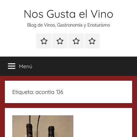
Saltar
Nos Gusta el Vino
al
contenido
Blog de Vinos, Gastronomía y Enoturismo
Especial
Enoturismo
Ranking
Contacto
Gin
y
Vinos
Tonics
Gastronomía
Menú
Etiqueta:
acontia ’06