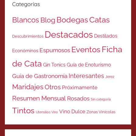
Categorías
Catas
Bodegas
Blancos
Blog
Destacados
Destilados
Descubrimientos
Ficha
Eventos
Espumosos
Económinos
de Cata
Gin Tonics
Guía de Enoturismo
Interesantes
Guía de Gastronomía
Jerez
Maridajes
Otros
Próximamente
Resumen Mensual
Rosados
Sin categoría
Tintos
Vino Dulce
Zonas Vinicolas
Utensilios Vino