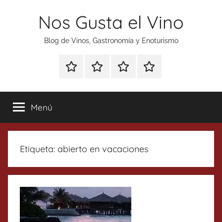
Saltar
Nos Gusta el Vino
al
contenido
Blog de Vinos, Gastronomía y Enoturismo
Especial
Enoturismo
Ranking
Contacto
Gin
y
Vinos
Tonics
Gastronomía
Menú
Etiqueta:
abierto en vacaciones