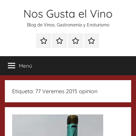
Saltar
Nos Gusta el Vino
al
contenido
Blog de Vinos, Gastronomía y Enoturismo
Especial
Enoturismo
Ranking
Contacto
Gin
y
Vinos
Tonics
Gastronomía
Menú
Etiqueta:
77 Veremes 2015 opinion