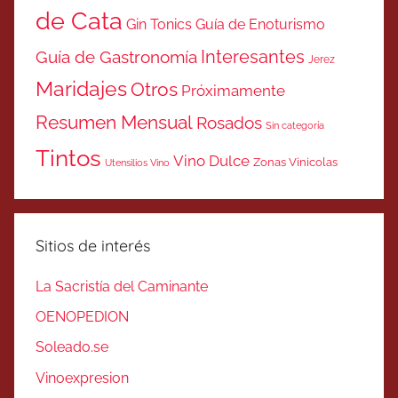
de Cata
Gin Tonics
Guía de Enoturismo
Interesantes
Guía de Gastronomía
Jerez
Maridajes
Otros
Próximamente
Resumen Mensual
Rosados
Sin categoría
Tintos
Vino Dulce
Zonas Vinicolas
Utensilios Vino
Sitios de interés
La Sacristía del Caminante
OENOPEDION
Soleado.se
Vinoexpresion