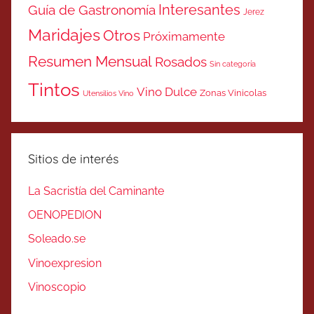
Interesantes
Guía de Gastronomía
Jerez
Maridajes
Otros
Próximamente
Resumen Mensual
Rosados
Sin categoría
Tintos
Vino Dulce
Zonas Vinicolas
Utensilios Vino
Sitios de interés
La Sacristía del Caminante
OENOPEDION
Soleado.se
Vinoexpresion
Vinoscopio