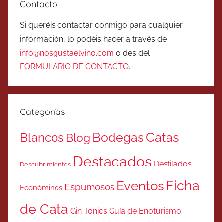
Contacto
Si queréis contactar conmigo para cualquier
información, lo podéis hacer a través de
info@nosgustaelvino.com
o des del
FORMULARIO DE CONTACTO
.
Categorías
Catas
Bodegas
Blancos
Blog
Destacados
Destilados
Descubrimientos
Ficha
Eventos
Espumosos
Económinos
de Cata
Gin Tonics
Guía de Enoturismo