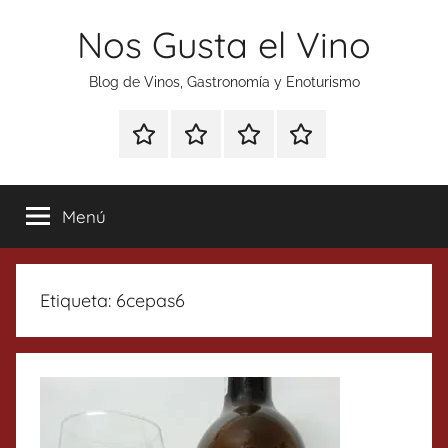
Saltar
Nos Gusta el Vino
al
contenido
Blog de Vinos, Gastronomía y Enoturismo
Especial
Enoturismo
Ranking
Contacto
Gin
y
Vinos
Tonics
Gastronomía
Menú
Etiqueta:
6cepas6