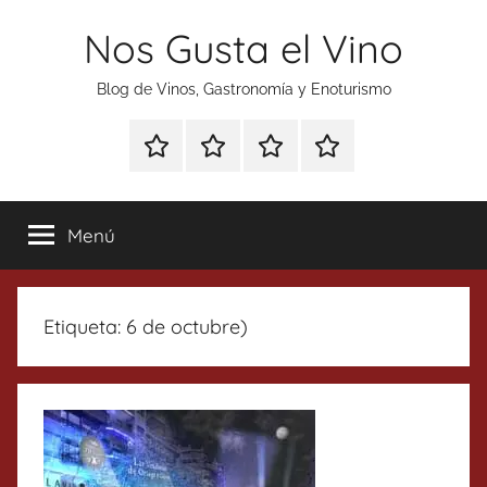
Saltar
Nos Gusta el Vino
al
contenido
Blog de Vinos, Gastronomía y Enoturismo
Especial
Enoturismo
Ranking
Contacto
Gin
y
Vinos
Tonics
Gastronomía
Menú
Etiqueta:
6 de octubre)