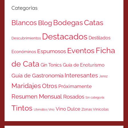
Categorías
Catas
Bodegas
Blancos
Blog
Destacados
Destilados
Descubrimientos
Ficha
Eventos
Espumosos
Económinos
de Cata
Gin Tonics
Guía de Enoturismo
Interesantes
Guía de Gastronomía
Jerez
Maridajes
Otros
Próximamente
Resumen Mensual
Rosados
Sin categoría
Tintos
Vino Dulce
Zonas Vinicolas
Utensilios Vino