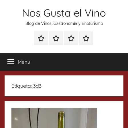
Saltar
Nos Gusta el Vino
al
contenido
Blog de Vinos, Gastronomía y Enoturismo
Especial
Enoturismo
Ranking
Contacto
Gin
y
Vinos
Tonics
Gastronomía
Menú
Etiqueta:
3d3