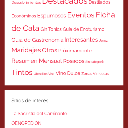
Destacados
Destilados
Descubrimientos
Ficha
Eventos
Espumosos
Económinos
de Cata
Gin Tonics
Guía de Enoturismo
Interesantes
Guía de Gastronomía
Jerez
Maridajes
Otros
Próximamente
Resumen Mensual
Rosados
Sin categoría
Tintos
Vino Dulce
Zonas Vinicolas
Utensilios Vino
Sitios de interés
La Sacristía del Caminante
OENOPEDION