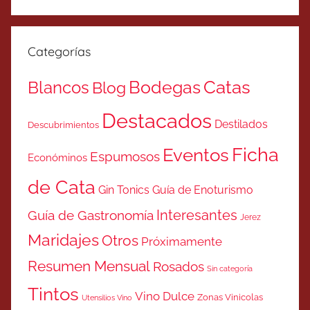
Categorías
Catas
Bodegas
Blancos
Blog
Destacados
Destilados
Descubrimientos
Ficha
Eventos
Espumosos
Económinos
de Cata
Gin Tonics
Guía de Enoturismo
Interesantes
Guía de Gastronomía
Jerez
Maridajes
Otros
Próximamente
Resumen Mensual
Rosados
Sin categoría
Tintos
Vino Dulce
Zonas Vinicolas
Utensilios Vino