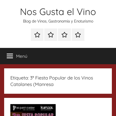
Saltar
Nos Gusta el Vino
al
contenido
Blog de Vinos, Gastronomía y Enoturismo
Especial
Enoturismo
Ranking
Contacto
Gin
y
Vinos
Tonics
Gastronomía
Menú
Etiqueta:
3ª Fiesta Popular de los Vinos
Catalanes (Manresa