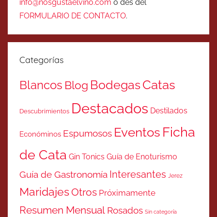
info@nosgustaelvino.com
o des del
FORMULARIO DE CONTACTO
.
Categorías
Catas
Bodegas
Blancos
Blog
Destacados
Destilados
Descubrimientos
Ficha
Eventos
Espumosos
Económinos
de Cata
Gin Tonics
Guía de Enoturismo
Interesantes
Guía de Gastronomía
Jerez
Maridajes
Otros
Próximamente
Resumen Mensual
Rosados
Sin categoría