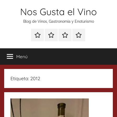
Saltar
Nos Gusta el Vino
al
contenido
Blog de Vinos, Gastronomía y Enoturismo
Especial
Enoturismo
Ranking
Contacto
Gin
y
Vinos
Tonics
Gastronomía
Menú
Etiqueta:
2012