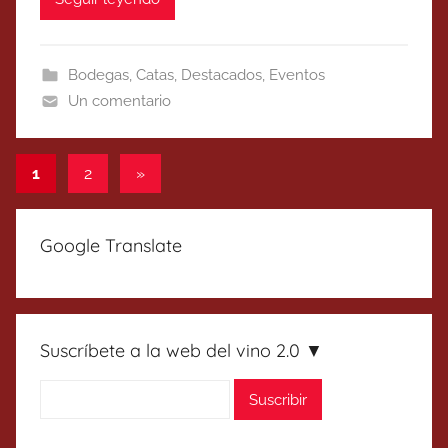
Bodegas
,
Catas
,
Destacados
,
Eventos
Un comentario
Paginación
Entradas
1
2
»
siguientes
de
entradas
Google Translate
Suscríbete a la web del vino 2.0 ▼