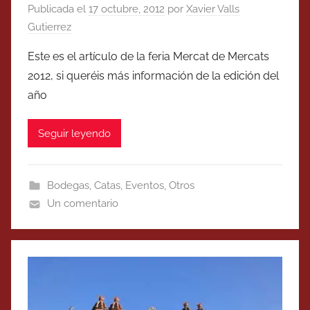
Publicada el
17 octubre, 2012
por
Xavier Valls
Gutierrez
Este es el artículo de la feria Mercat de Mercats
2012, si queréis más información de la edición del
año
Seguir leyendo
Bodegas
,
Catas
,
Eventos
,
Otros
Un comentario