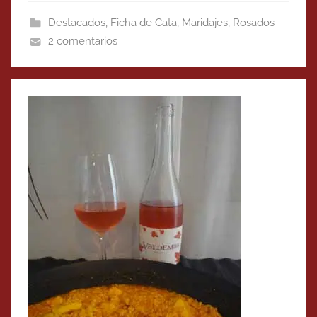
Destacados
,
Ficha de Cata
,
Maridajes
,
Rosados
2 comentarios