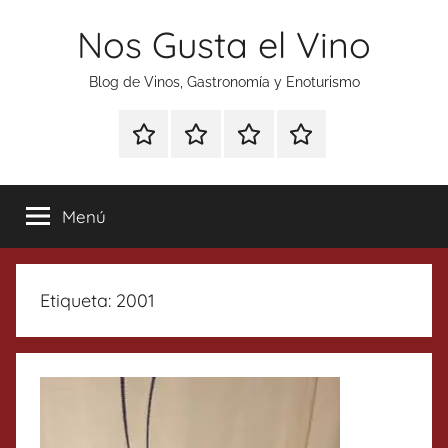
Saltar
Nos Gusta el Vino
al
contenido
Blog de Vinos, Gastronomía y Enoturismo
Especial
Enoturismo
Ranking
Contacto
Gin
y
Vinos
Tonics
Gastronomía
Menú
Etiqueta:
2001