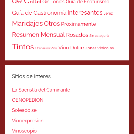
de Cata
Gin Tonics
Guía de Enoturismo
Interesantes
Guía de Gastronomía
Jerez
Maridajes
Otros
Próximamente
Resumen Mensual
Rosados
Sin categoría
Tintos
Vino Dulce
Zonas Vinicolas
Utensilios Vino
Sitios de interés
La Sacristía del Caminante
OENOPEDION
Soleado.se
Vinoexpresion
Vinoscopio