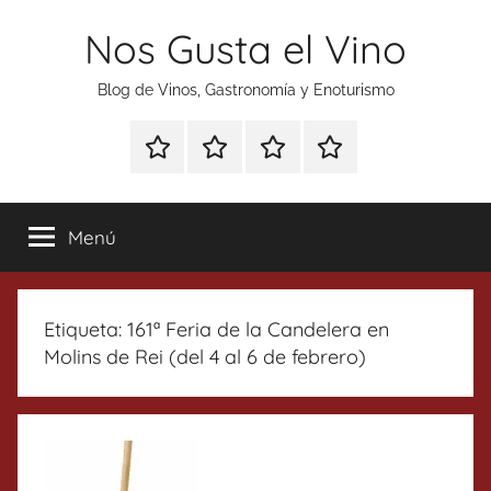
Saltar
Nos Gusta el Vino
al
contenido
Blog de Vinos, Gastronomía y Enoturismo
Especial
Enoturismo
Ranking
Contacto
Gin
y
Vinos
Tonics
Gastronomía
Menú
Etiqueta:
161ª Feria de la Candelera en
Molins de Rei (del 4 al 6 de febrero)