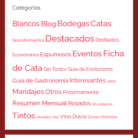
Categorías
Catas
Bodegas
Blancos
Blog
Destacados
Destilados
Descubrimientos
Ficha
Eventos
Espumosos
Económinos
de Cata
Gin Tonics
Guía de Enoturismo
Interesantes
Guía de Gastronomía
Jerez
Maridajes
Otros
Próximamente
Resumen Mensual
Rosados
Sin categoría
Tintos
Vino Dulce
Zonas Vinicolas
Utensilios Vino