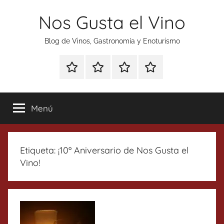
Saltar
Nos Gusta el Vino
al
contenido
Blog de Vinos, Gastronomía y Enoturismo
Especial
Enoturismo
Ranking
Contacto
Gin
y
Vinos
Tonics
Gastronomía
Menú
Etiqueta:
¡10º Aniversario de Nos Gusta el
Vino!