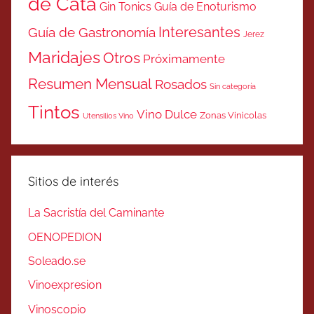
de Cata
Gin Tonics
Guía de Enoturismo
Interesantes
Guía de Gastronomía
Jerez
Maridajes
Otros
Próximamente
Resumen Mensual
Rosados
Sin categoría
Tintos
Vino Dulce
Zonas Vinicolas
Utensilios Vino
Sitios de interés
La Sacristía del Caminante
OENOPEDION
Soleado.se
Vinoexpresion
Vinoscopio