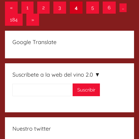
Paginación
Entradas
«
1
2
3
4
5
6
…
anteriores
de
Entradas
184
»
entradas
siguientes
Google Translate
Suscríbete a la web del vino 2.0 ▼
Nuestro twitter