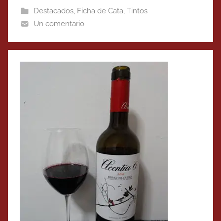
Destacados
,
Ficha de Cata
,
Tintos
Un comentario