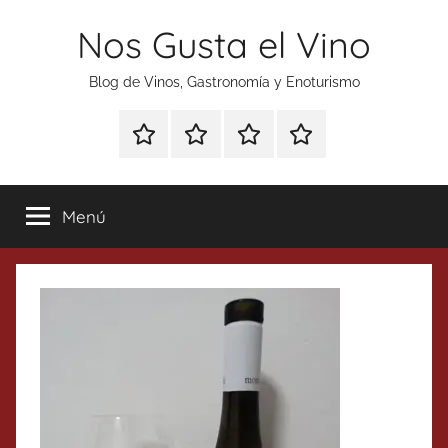
Saltar
Nos Gusta el Vino
al
contenido
Blog de Vinos, Gastronomía y Enoturismo
Especial
Enoturismo
Ranking
Contacto
Gin
y
Vinos
Tonics
Gastronomía
Menú