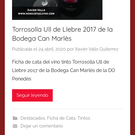
Torrosolla Ull de Llebre 2017 de la
Bodega Can Marlès
Publicada el
24 abril, 2020
por
Xavier Valls Gutierrez
Ficha de cata del vino tinto Torrosolla Ull de
Llebre 2017 de la Bodega Can Marlès de la DO
Penedès
Seguir leyendo
Destacados
,
Ficha de Cata
,
Tintos
Dejar un comentario