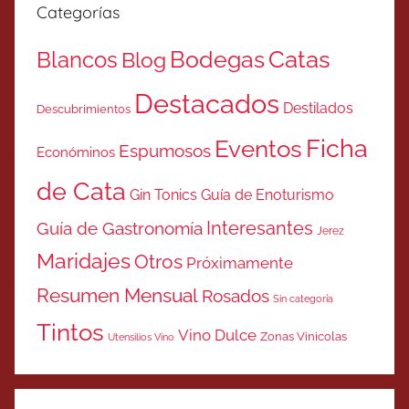
Categorías
Catas
Bodegas
Blancos
Blog
Destacados
Destilados
Descubrimientos
Ficha
Eventos
Espumosos
Económinos
de Cata
Gin Tonics
Guía de Enoturismo
Interesantes
Guía de Gastronomía
Jerez
Maridajes
Otros
Próximamente
Resumen Mensual
Rosados
Sin categoría
Tintos
Vino Dulce
Zonas Vinicolas
Utensilios Vino