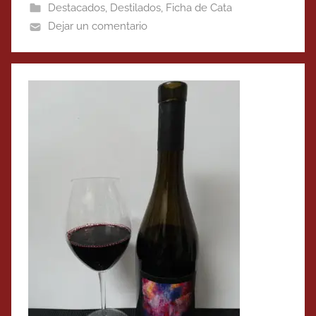
Destacados
,
Destilados
,
Ficha de Cata
Dejar un comentario