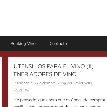
Ranking Vinos
Contacto
UTENSILIOS PARA EL VINO (II):
ENFRIADORES DE VINO
Publicada el
23 diciembre, 2009
por
Xavier Valls
Gutierrez
He pensado, que ahora que es época de comprar
cosillas para los seres queridos, os voy a poner