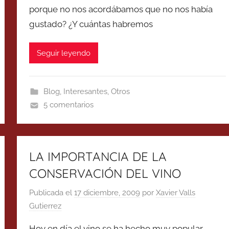
porque no nos acordábamos que no nos había
gustado? ¿Y cuántas habremos
Seguir leyendo
Blog
,
Interesantes
,
Otros
5 comentarios
LA IMPORTANCIA DE LA
CONSERVACIÓN DEL VINO
Publicada el
17 diciembre, 2009
por
Xavier Valls
Gutierrez
Hoy en día el vino se ha hecho muy popular