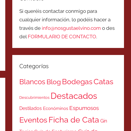
Si queréis contactar conmigo para
cualquier información, lo podéis hacer a
través de
info@nosgustaelvino.com
o des
del
FORMULARIO DE CONTACTO
.
Categorías
Catas
Bodegas
Blancos
Blog
Destacados
Descubrimientos
Espumosos
Destilados
Económinos
Ficha de Cata
Eventos
Gin