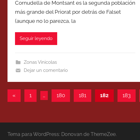
Cornudella de Montsant es la segunda población
más grande del Priorat por detrás de Falset
(aunque no lo parezca, la
Seguir leyendo
Zonas Vinicolas
Dejar un comentario
Paginación
Entradas
«
1
…
180
181
182
183
anteriores
de
entradas
Tema para WordPress: Donovan de ThemeZee.