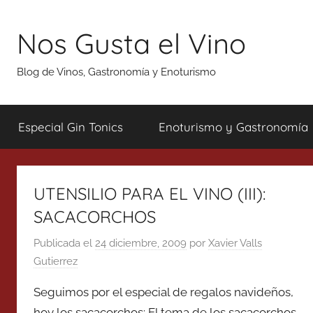
Saltar
al
Nos Gusta el Vino
contenido
Blog de Vinos, Gastronomía y Enoturismo
Especial Gin Tonics
Enoturismo y Gastronomía
UTENSILIO PARA EL VINO (III):
SACACORCHOS
Publicada el
24 diciembre, 2009
por
Xavier Valls
Gutierrez
Seguimos por el especial de regalos navideños,
hoy los sacacorchos: El tema de los sacacorchos