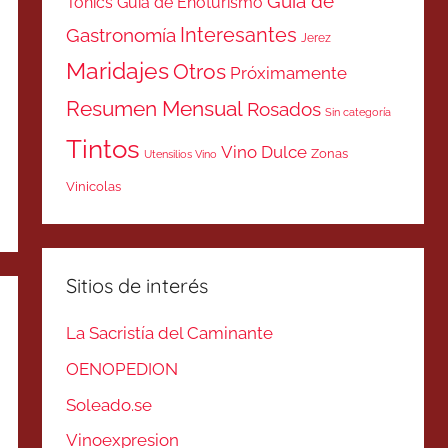
Guía de
Tonics
Guía de Enoturismo
Interesantes
Gastronomía
Jerez
Maridajes
Otros
Próximamente
Resumen Mensual
Rosados
Sin categoría
Tintos
Vino Dulce
Zonas
Utensilios Vino
Vinicolas
Sitios de interés
La Sacristía del Caminante
OENOPEDION
Soleado.se
Vinoexpresion