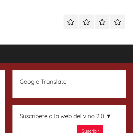
Especial
Enoturismo
Ranking
Contact
Gin
y
Vinos
Tonics
Gastronomía
Google Translate
Suscríbete a la web del vino 2.0 ▼