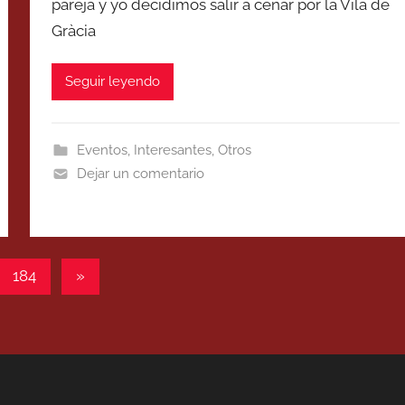
pareja y yo decidimos salir a cenar por la Vila de
Gràcia
Seguir leyendo
Eventos
,
Interesantes
,
Otros
Dejar un comentario
Entradas
184
»
siguientes