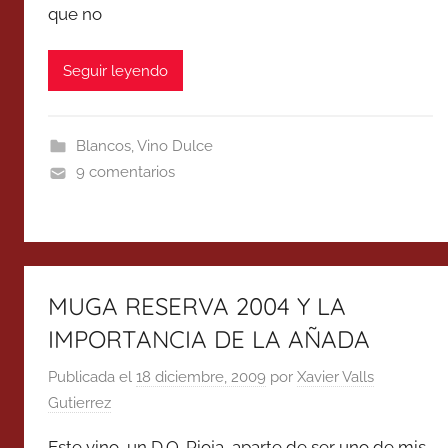
que no
Seguir leyendo
Blancos
,
Vino Dulce
9 comentarios
MUGA RESERVA 2004 Y LA
IMPORTANCIA DE LA AÑADA
Publicada el
18 diciembre, 2009
por
Xavier Valls
Gutierrez
Este vino, un D.O. Rioja, aparte de ser uno de mis