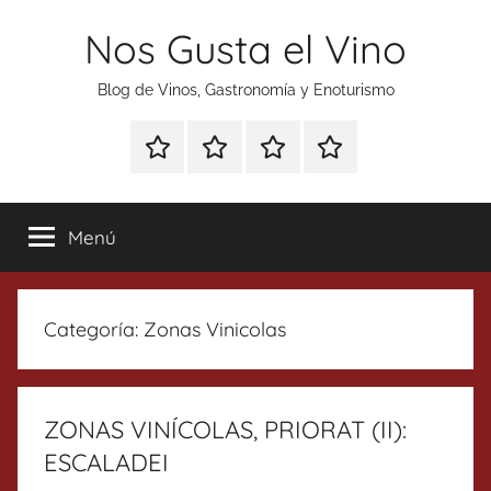
Saltar
Nos Gusta el Vino
al
contenido
Blog de Vinos, Gastronomía y Enoturismo
Especial
Enoturismo
Ranking
Contacto
Gin
y
Vinos
Tonics
Gastronomía
Menú
Categoría:
Zonas Vinicolas
ZONAS VINÍCOLAS, PRIORAT (II):
ESCALADEI