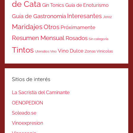
de Cata
Gin Tonics
Guía de Enoturismo
Interesantes
Guía de Gastronomía
Jerez
Maridajes
Otros
Próximamente
Resumen Mensual
Rosados
Sin categoría
Tintos
Vino Dulce
Zonas Vinicolas
Utensilios Vino
Sitios de interés
La Sacristía del Caminante
OENOPEDION
Soleado.se
Vinoexpresion