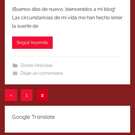
¡Buenos días de nuevo, bienvenidos a mi blog!
Las circunstancias de mi vida me han hecho tener
la suerte de
Seguir leyendo
Zonas Vinicolas
Dejar un comentario
Paginación
Entradas
«
1
2
anteriores
de
entradas
Google Translate