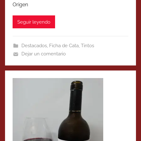
Origen
Seguir leyendo
Destacados
,
Ficha de Cata
,
Tintos
Dejar un comentario