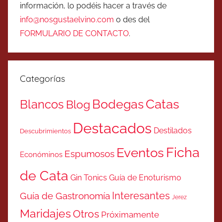
información, lo podéis hacer a través de
info@nosgustaelvino.com
o des del
FORMULARIO DE CONTACTO
.
Categorías
Catas
Bodegas
Blancos
Blog
Destacados
Destilados
Descubrimientos
Ficha
Eventos
Espumosos
Económinos
de Cata
Gin Tonics
Guía de Enoturismo
Interesantes
Guía de Gastronomía
Jerez
Maridajes
Otros
Próximamente