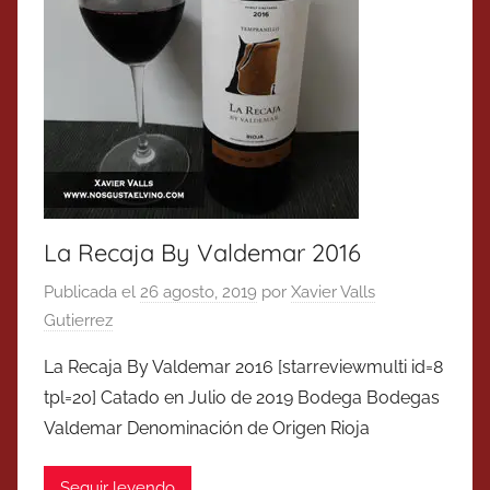
La Recaja By Valdemar 2016
Publicada el
26 agosto, 2019
por
Xavier Valls
Gutierrez
La Recaja By Valdemar 2016 [starreviewmulti id=8
tpl=20] Catado en Julio de 2019 Bodega Bodegas
Valdemar Denominación de Origen Rioja
Seguir leyendo