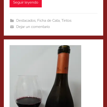
Seguir leyendo
Destacados
,
Ficha de Cata
,
Tintos
Dejar un comentario