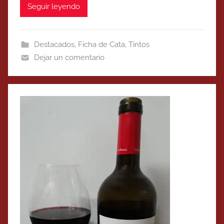
Seguir leyendo
Destacados
,
Ficha de Cata
,
Tintos
Dejar un comentario