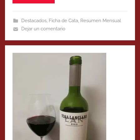
Destacados
,
Ficha de Cata
,
Resumen Mensual
Dejar un comentario