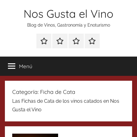
Saltar
Nos Gusta el Vino
al
contenido
Blog de Vinos, Gastronomía y Enoturismo
Especial
Enoturismo
Ranking
Contacto
Gin
y
Vinos
Tonics
Gastronomía
Menú
Categoría:
Ficha de Cata
Las Fichas de Cata de los vinos catados en Nos
Gusta el Vino