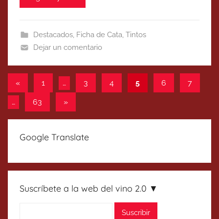
Destacados
,
Ficha de Cata
,
Tintos
Dejar un comentario
Paginación
Entradas
«
1
…
3
4
5
6
7
anteriores
de
Entradas
…
63
»
entradas
siguientes
Google Translate
Suscríbete a la web del vino 2.0 ▼