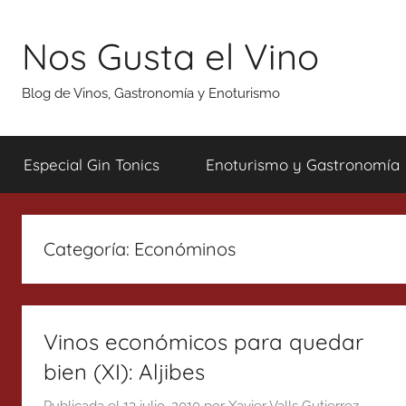
Saltar
al
Nos Gusta el Vino
contenido
Blog de Vinos, Gastronomía y Enoturismo
Especial Gin Tonics
Enoturismo y Gastronomía
Categoría:
Económinos
Vinos económicos para quedar
bien (XI): Aljibes
Publicada el
13 julio, 2010
por
Xavier Valls Gutierrez