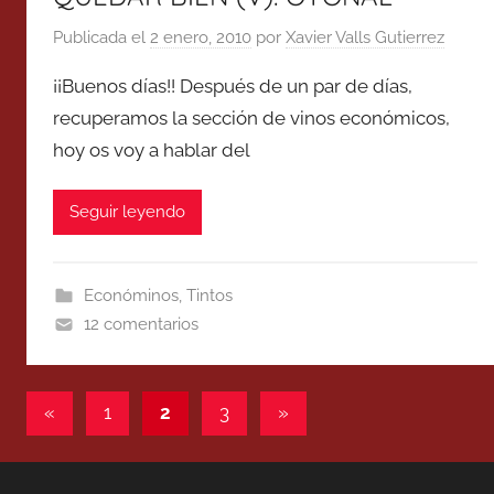
Publicada el
2 enero, 2010
por
Xavier Valls Gutierrez
¡¡Buenos días!! Después de un par de días,
recuperamos la sección de vinos económicos,
hoy os voy a hablar del
Seguir leyendo
Económinos
,
Tintos
12 comentarios
Paginación
Entradas
Entradas
«
1
2
3
»
anteriores
siguientes
de
entradas