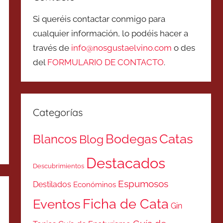
Si queréis contactar conmigo para
cualquier información, lo podéis hacer a
través de
info@nosgustaelvino.com
o des
del
FORMULARIO DE CONTACTO
.
Categorías
Catas
Bodegas
Blancos
Blog
Destacados
Descubrimientos
Espumosos
Destilados
Económinos
Ficha de Cata
Eventos
Gin