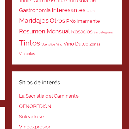
Guía de
Tonics
Guía de Enoturismo
Interesantes
Gastronomía
Jerez
Maridajes
Otros
Próximamente
Resumen Mensual
Rosados
Sin categoría
Tintos
Vino Dulce
Zonas
Utensilios Vino
Vinicolas
Sitios de interés
La Sacristía del Caminante
OENOPEDION
Soleado.se
Vinoexpresion