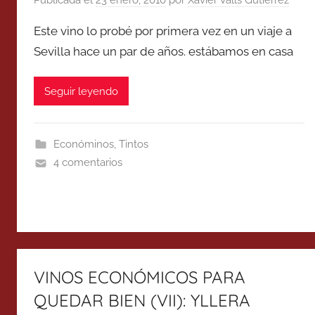
Publicada el
23 enero, 2010
por
Xavier Valls Gutierrez
Este vino lo probé por primera vez en un viaje a
Sevilla hace un par de años. estábamos en casa
Seguir leyendo
Económinos
,
Tintos
4 comentarios
VINOS ECONÓMICOS PARA
QUEDAR BIEN (VII): YLLERA