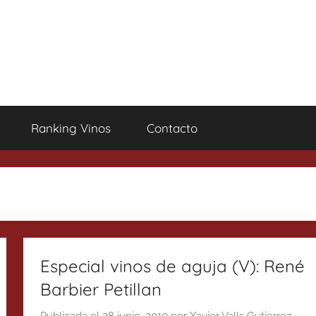
Ranking Vinos
Contacto
Especial vinos de aguja (V): René
Barbier Petillan
Publicada el
28 junio, 2010
por
Xavier Valls Gutierrez