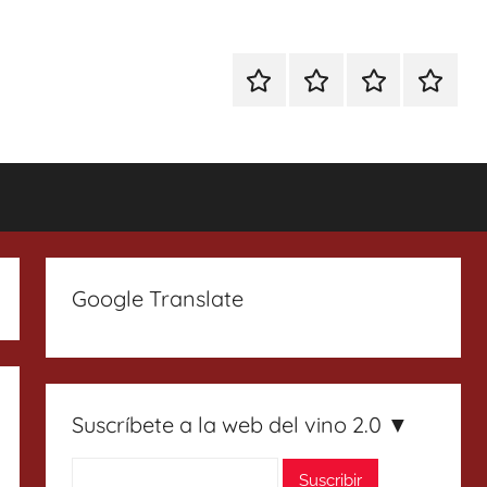
Especial
Enoturismo
Ranking
Contact
Gin
y
Vinos
Tonics
Gastronomía
Google Translate
Suscríbete a la web del vino 2.0 ▼