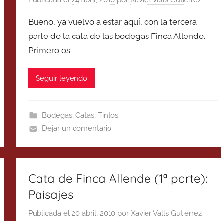
Publicada el
24 abril, 2010
por
Xavier Valls Gutierrez
Bueno, ya vuelvo a estar aquí, con la tercera
parte de la cata de las bodegas Finca Allende.
Primero os
Seguir leyendo
Bodegas
,
Catas
,
Tintos
Dejar un comentario
Cata de Finca Allende (1ª parte):
Paisajes
Publicada el
20 abril, 2010
por
Xavier Valls Gutierrez