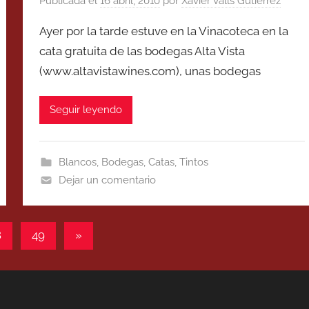
Publicada el
16 abril, 2010
por
Xavier Valls Gutierrez
Ayer por la tarde estuve en la Vinacoteca en la
cata gratuita de las bodegas Alta Vista
(www.altavistawines.com), unas bodegas
Seguir leyendo
Blancos
,
Bodegas
,
Catas
,
Tintos
Dejar un comentario
Entradas
8
49
»
siguientes