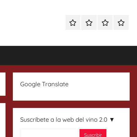
Especial
Enoturismo
Ranking
Contact
Gin
y
Vinos
Tonics
Gastronomía
Google Translate
Suscríbete a la web del vino 2.0 ▼