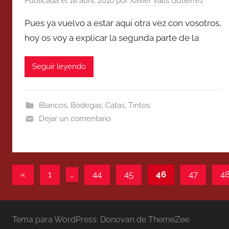
Publicada el
18 abril, 2010
por
Xavier Valls Gutierrez
Pues ya vuelvo a estar aquí otra vez con vosotros,
hoy os voy a explicar la segunda parte de la
Seguir leyendo
Blancos
,
Bodegas
,
Catas
,
Tintos
Dejar un comentario
Paginación
Entradas
«
1
…
44
45
46
47
4
anteriores
de
entradas
Tema para WordPress: Donovan de ThemeZee.