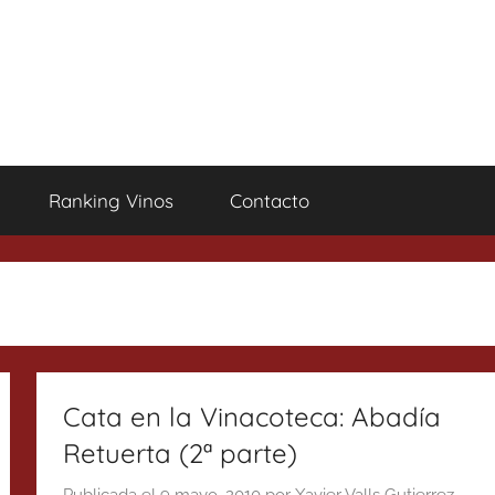
Ranking Vinos
Contacto
Cata en la Vinacoteca: Abadía
Retuerta (2ª parte)
Publicada el
9 mayo, 2010
por
Xavier Valls Gutierrez