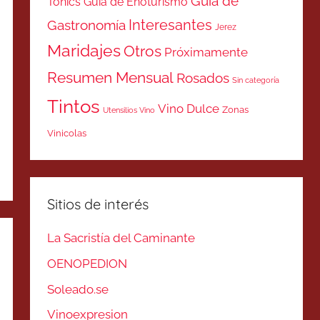
Guía de
Tonics
Guía de Enoturismo
Interesantes
Gastronomía
Jerez
Maridajes
Otros
Próximamente
Resumen Mensual
Rosados
Sin categoría
Tintos
Vino Dulce
Zonas
Utensilios Vino
Vinicolas
Sitios de interés
La Sacristía del Caminante
OENOPEDION
Soleado.se
Vinoexpresion