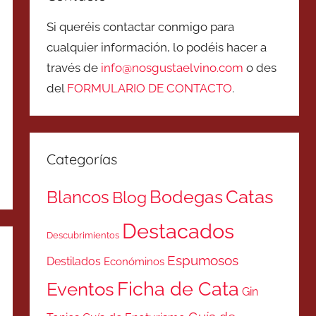
Si queréis contactar conmigo para
cualquier información, lo podéis hacer a
través de
info@nosgustaelvino.com
o des
del
FORMULARIO DE CONTACTO
.
Categorías
Catas
Bodegas
Blancos
Blog
Destacados
Descubrimientos
Espumosos
Destilados
Económinos
Ficha de Cata
Eventos
Gin