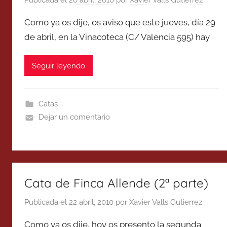
Publicada el
26 abril, 2010
por
Xavier Valls Gutierrez
Como ya os dije, os aviso que este jueves, día 29
de abril, en la Vinacoteca (C/ Valencia 595) hay
Seguir leyendo
Catas
Dejar un comentario
Cata de Finca Allende (2ª parte)
Publicada el
22 abril, 2010
por
Xavier Valls Gutierrez
Como ya os dije, hoy os presento la segunda