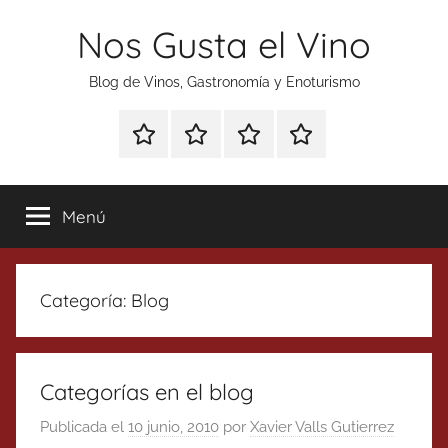
Saltar
Nos Gusta el Vino
al
contenido
Blog de Vinos, Gastronomía y Enoturismo
Especial
Enoturismo
Ranking
Contacto
Gin
y
Vinos
Tonics
Gastronomía
Menú
Categoría:
Blog
Categorías en el blog
Publicada el
10 junio, 2010
por
Xavier Valls Gutierrez