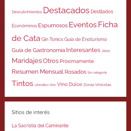
Destacados
Destilados
Descubrimientos
Ficha
Eventos
Espumosos
Económinos
de Cata
Gin Tonics
Guía de Enoturismo
Interesantes
Guía de Gastronomía
Jerez
Maridajes
Otros
Próximamente
Resumen Mensual
Rosados
Sin categoría
Tintos
Vino Dulce
Zonas Vinicolas
Utensilios Vino
Sitios de interés
La Sacristía del Caminante