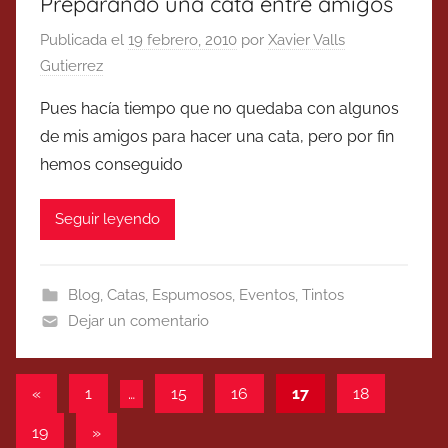
Preparando una cata entre amigos
Publicada el
19 febrero, 2010
por
Xavier Valls
Gutierrez
Pues hacía tiempo que no quedaba con algunos
de mis amigos para hacer una cata, pero por fin
hemos conseguido
Seguir leyendo
Blog
,
Catas
,
Espumosos
,
Eventos
,
Tintos
Dejar un comentario
Paginación
Entradas
«
1
…
15
16
17
18
anteriores
de
Entradas
19
»