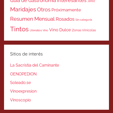
Interesantes
Guía de Gastronomía
Jerez
Maridajes
Otros
Próximamente
Resumen Mensual
Rosados
Sin categoría
Tintos
Vino Dulce
Zonas Vinicolas
Utensilios Vino
Sitios de interés
La Sacristía del Caminante
OENOPEDION
Soleado.se
Vinoexpresion
Vinoscopio