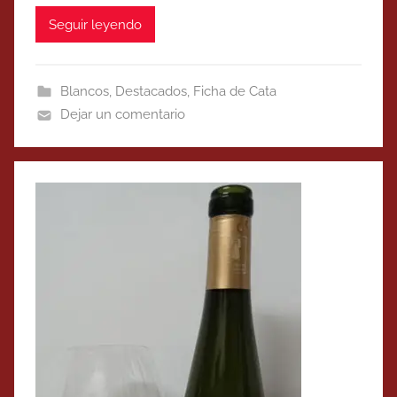
Seguir leyendo
Blancos
,
Destacados
,
Ficha de Cata
Dejar un comentario