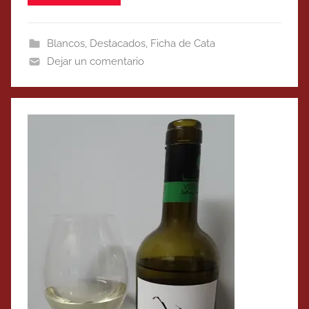
Blancos
,
Destacados
,
Ficha de Cata
Dejar un comentario