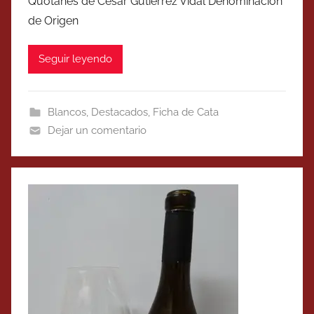
Quotanes de César Gutiérrez Vidal Denominación
de Origen
Seguir leyendo
Blancos
,
Destacados
,
Ficha de Cata
Dejar un comentario