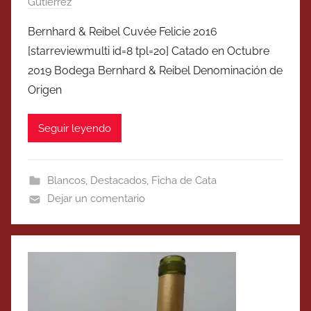
Gutierrez
Bernhard & Reibel Cuvée Felicie 2016
[starreviewmulti id=8 tpl=20] Catado en Octubre
2019 Bodega Bernhard & Reibel Denominación de
Origen
Seguir leyendo
Blancos
,
Destacados
,
Ficha de Cata
Dejar un comentario