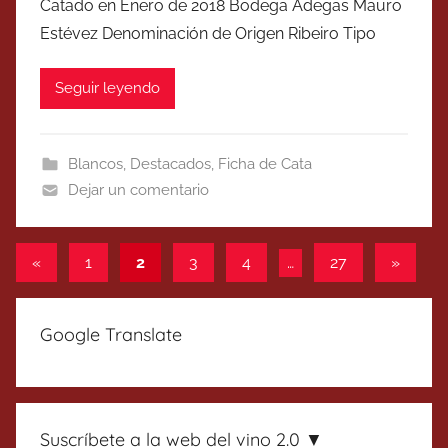
Catado en Enero de 2018 Bodega Adegas Mauro
Estévez Denominación de Origen Ribeiro Tipo
Seguir leyendo
Blancos
,
Destacados
,
Ficha de Cata
Dejar un comentario
Paginación
Entradas
Entrada
«
1
2
3
4
…
27
»
anteriores
siguien
de
entradas
Google Translate
Suscríbete a la web del vino 2.0 ▼