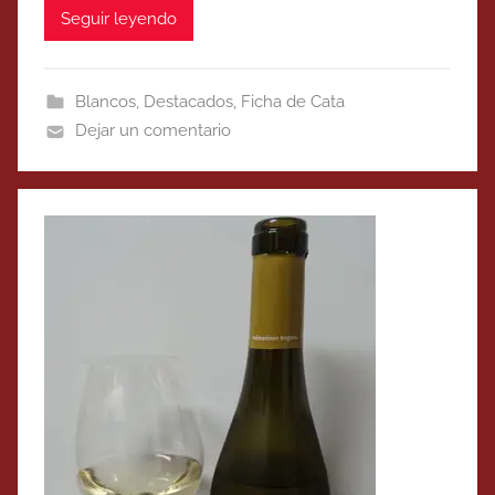
Seguir leyendo
Blancos
,
Destacados
,
Ficha de Cata
Dejar un comentario