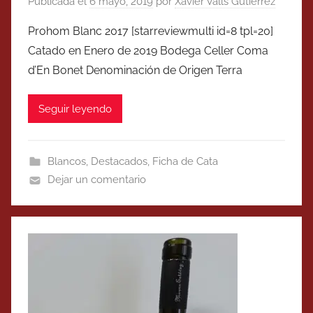
Publicada el
6 mayo, 2019
por
Xavier Valls Gutierrez
Prohom Blanc 2017 [starreviewmulti id=8 tpl=20]
Catado en Enero de 2019 Bodega Celler Coma
d’En Bonet Denominación de Origen Terra
Seguir leyendo
Blancos
,
Destacados
,
Ficha de Cata
Dejar un comentario