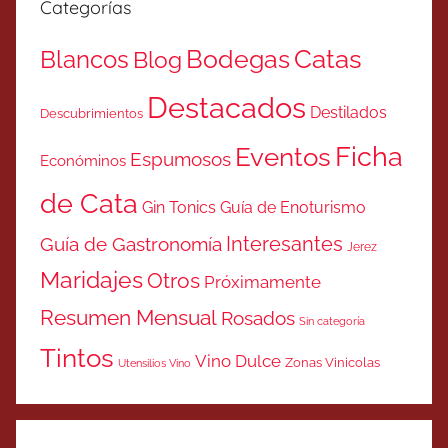
Categorías
Catas
Bodegas
Blancos
Blog
Destacados
Destilados
Descubrimientos
Ficha
Eventos
Espumosos
Económinos
de Cata
Gin Tonics
Guía de Enoturismo
Interesantes
Guía de Gastronomía
Jerez
Maridajes
Otros
Próximamente
Resumen Mensual
Rosados
Sin categoría
Tintos
Vino Dulce
Zonas Vinicolas
Utensilios Vino