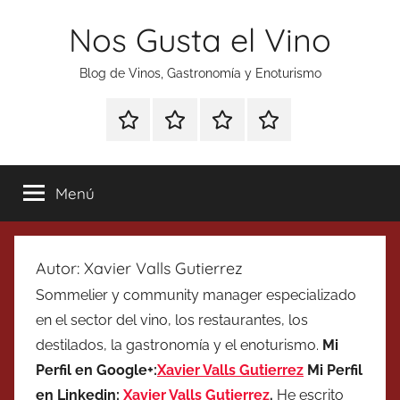
Saltar
Nos Gusta el Vino
al
contenido
Blog de Vinos, Gastronomía y Enoturismo
Especial
Enoturismo
Ranking
Contacto
Gin
y
Vinos
Tonics
Gastronomía
Menú
Autor:
Xavier Valls Gutierrez
Sommelier y community manager especializado
en el sector del vino, los restaurantes, los
destilados, la gastronomía y el enoturismo.
Mi
Perfil en Google+:
Xavier Valls Gutierrez
Mi Perfil
en Linkedin:
Xavier Valls Gutierrez
.
He escrito