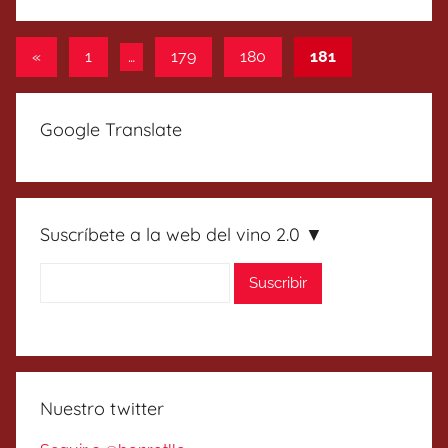
Paginación
Entradas
«
1
…
179
180
181
anteriores
de
entradas
Google Translate
Suscríbete a la web del vino 2.0 ▼
Nuestro twitter